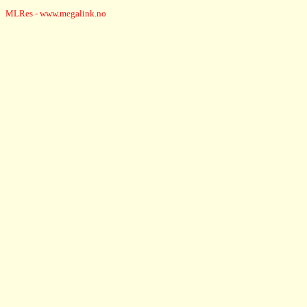
MLRes - www.megalink.no